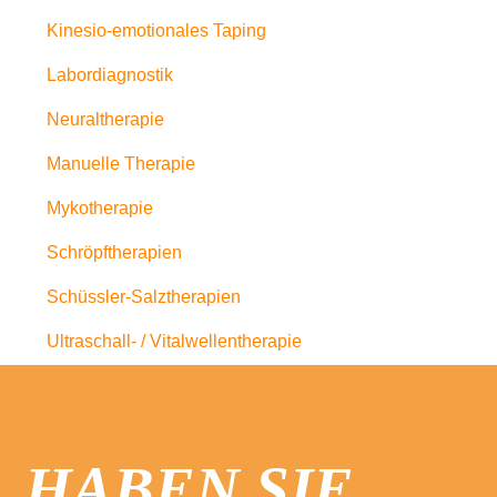
Kinesio-emotionales Taping
Labordiagnostik
Neuraltherapie
Manuelle Therapie
Mykotherapie
Schröpftherapien
Schüssler-Salztherapien
Ultraschall- / Vitalwellentherapie
HABEN SIE